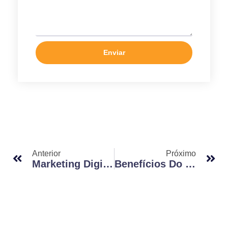
Enviar
Anterior
Próximo
Marketing Digital Para Imobiliárias: Por Que Sua Empresa Precisa Estar Online?
Benefícios Do Marketing Digital: Por Que Sua Empresa Precisa Investir Nessa Estratégia?