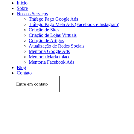
Início
Sobre
Nossos Serviços
Tráfego Pago Google Ads
Tráfego Pago Meta Ads (Facebook e Instagram)
Criação de Sites
Criação de Lojas Virtuais
Criação de Artigos
Atualização de Redes Sociais
Mentoria Google Ads
Mentoria Marketplace
Mentoria Facebook Ads
Blog
Contato
Entre em contato