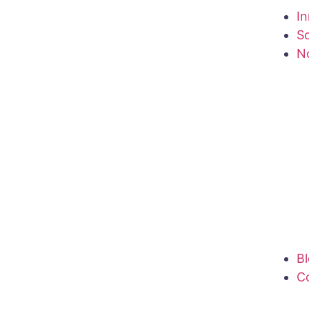
In
S
N
B
C