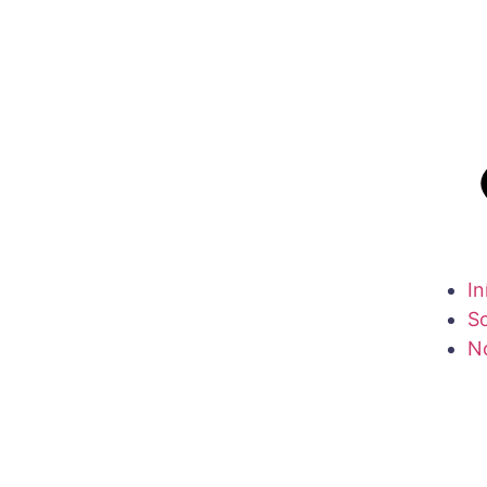
In
S
N