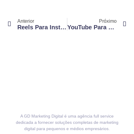
Anterior
Próximo
Reels Para Instagram: Como Criar Conteúdos Que Encantam Sua Audiência
YouTube Para Empresas: Como Vídeos Podem Transformar Seu Negócio
A GD Marketing Digital é uma agência full service
dedicada a fornecer soluções completas de marketing
digital para pequenos e médios empresários.