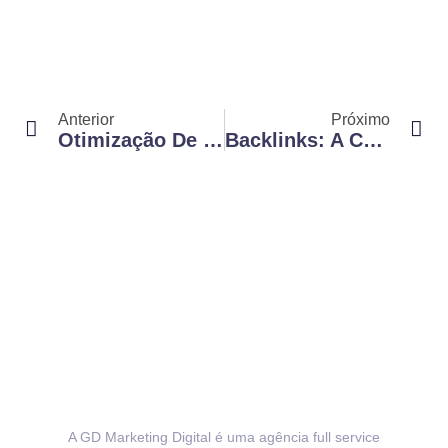
Anterior
Próximo
Otimização De Sites: Como Melhorar O Desempenho E Atrair Mais Visitantes
Backlinks: A Chave Para Turbinar Sua Visibilidade Online
A GD Marketing Digital é uma agência full service