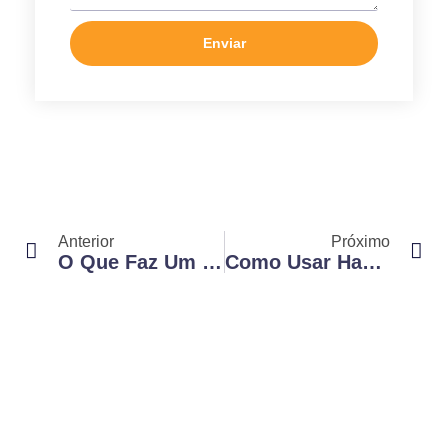
Enviar
Anterior
Próximo
O Que Faz Um Social Media: Guia Completo Para Entender A Profissão
Como Usar Hashtag: Guia Completo Para Alavancar Seu Conteúdo Nas Redes Sociais