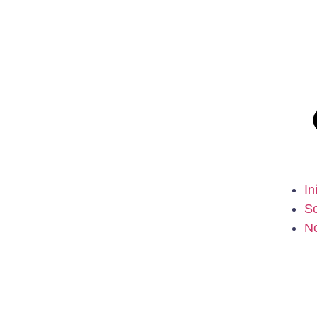
In
S
No