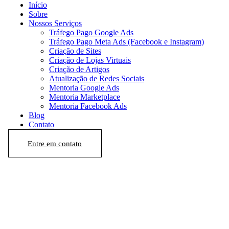
Início
Sobre
Nossos Serviços
Tráfego Pago Google Ads
Tráfego Pago Meta Ads (Facebook e Instagram)
Criação de Sites
Criação de Lojas Virtuais
Criação de Artigos
Atualização de Redes Sociais
Mentoria Google Ads
Mentoria Marketplace
Mentoria Facebook Ads
Blog
Contato
Entre em contato