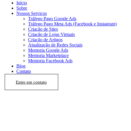
Início
Sobre
Nossos Serviços
Tráfego Pago Google Ads
Tráfego Pago Meta Ads (Facebook e Instagram)
Criação de Sites
Criação de Lojas Virtuais
Criação de Artigos
Atualização de Redes Sociais
Mentoria Google Ads
Mentoria Marketplace
Mentoria Facebook Ads
Blog
Contato
Entre em contato