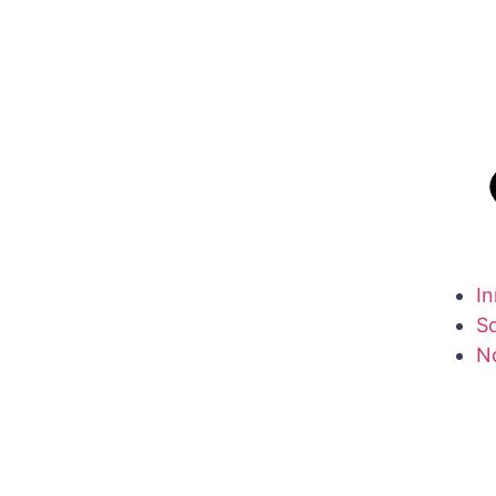
In
S
N