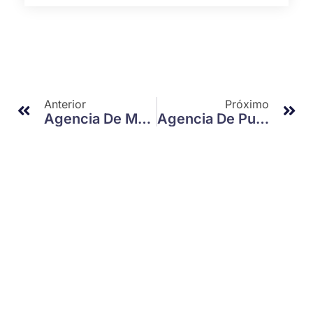
Anterior
Próximo
Agencia De Marketing Digital: Como Transformar Seu Negócio Hoje Mesmo
Agencia De Publicidade: Como Impulsionar Sua Marca E Cativar Clientes