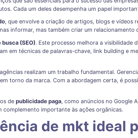
ços que são essenciais para o sucesso das empresas
utos. Cada um deles desempenha um papel importante
do
, que envolve a criação de artigos, blogs e vídeos 
as informar, mas também criar um relacionamento 
e busca (SEO)
. Este processo melhora a visibilidade
m em técnicas de palavras-chave, link building e mel
ências realizam um trabalho fundamental. Gerenciar
 em torno da marca. Com a abordagem certa, é poss
ços de
publicidade paga
, como anúncios no Google Ad
um complemento importante às ações orgânicas.
ência de mkt ideal 