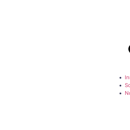
In
S
N