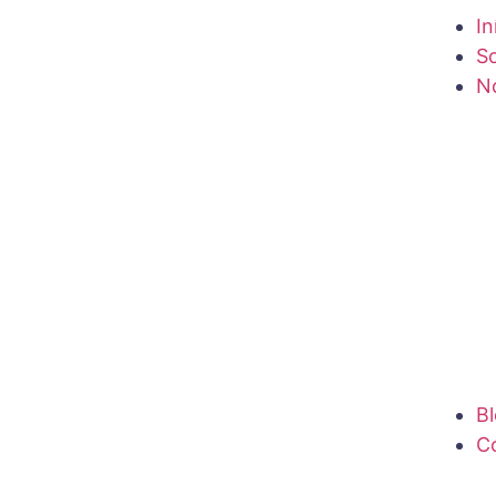
In
S
N
B
C