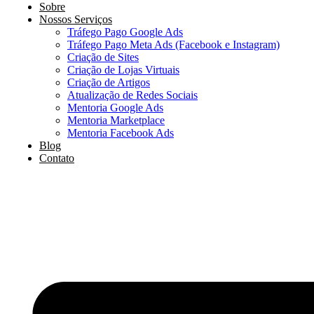
Sobre
Nossos Serviços
Tráfego Pago Google Ads
Tráfego Pago Meta Ads (Facebook e Instagram)
Criação de Sites
Criação de Lojas Virtuais
Criação de Artigos
Atualização de Redes Sociais
Mentoria Google Ads
Mentoria Marketplace
Mentoria Facebook Ads
Blog
Contato