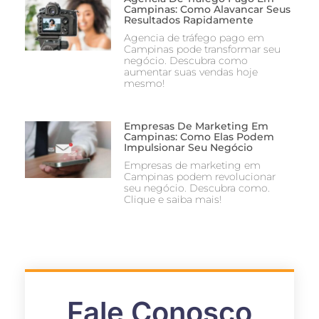
Campinas: Como Alavancar Seus
Resultados Rapidamente
Agencia de tráfego pago em
Campinas pode transformar seu
negócio. Descubra como
aumentar suas vendas hoje
mesmo!
Empresas De Marketing Em
Campinas: Como Elas Podem
Impulsionar Seu Negócio
Empresas de marketing em
Campinas podem revolucionar
seu negócio. Descubra como.
Clique e saiba mais!
Fale Conosco