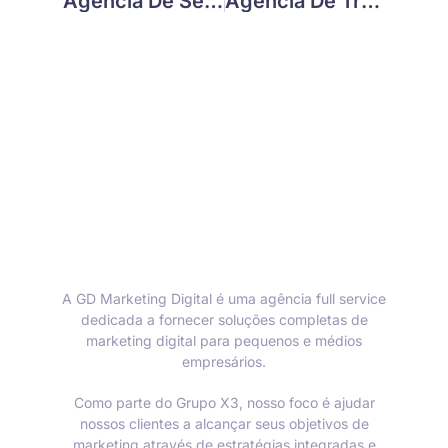
Agencia De Seo: Como Transformar Visibilidade Em Resultados Reais
Agência De Tráfego Pago: Descubra Como Alavancar Suas Vendas Agora
A GD Marketing Digital é uma agência full service
dedicada a fornecer soluções completas de
marketing digital para pequenos e médios
empresários.
Como parte do Grupo X3, nosso foco é ajudar
nossos clientes a alcançar seus objetivos de
marketing através de estratégias integradas e